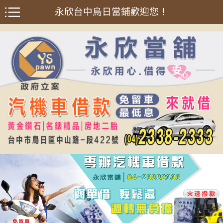
永欣台中烏日當鋪歡迎您！