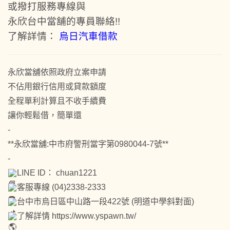
或撥打服務專線與
永欣台中當舖的專員聯絡!!
了解詳情：
烏日汽車借款
永欣當舖依照政府立案申請
不佔用銀行信用或貸款額度
全程單利計算且不收手續費
讓你輕鬆借，簡單還
-
**永欣當舖:中市府警刑當字第0980044-7號**
-
LINE ID： chuan1221
客服專線 (04)2338-2333
台中市烏日區中山路一段422號 (明道中學斜對面)
了解詳情
https://www.yspawn.tw/