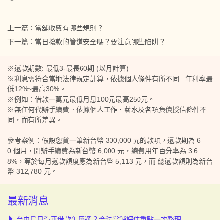
上一篇：
當舖收費有哪些規則？
下一篇：
當日撥款的管道安全嗎？要注意哪些陷阱？
※還款期數: 最低3-最長60期 (以月計算)
※利息需符合當地法律規定計算，依據個人條件有所不同 : 年利率最
低12%~最高30%。
※例如：借款一萬元最低月息100元最高250元。
※無任何代辦手續費。依據個人工作、薪水及各項負債授信條件不
同，而有所差異。
參考案例：假設您貸一筆新台幣 300,000 元的款項，還款期為 6
0 個月，開辦手續費為新台幣 6,000 元，總費用年百分率為 3.6
8%，等於每月還款額度應為新台幣 5,113 元，而 總還款額則為新台
幣 312,780 元。
最新消息
台中烏日汽車借款怎麼選？合法當舖評估重點一次整理